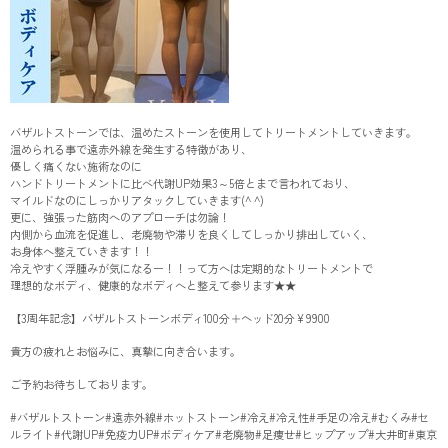
バザルトストーンでは、温めたストーンを使用してトリートメントしていきます。
温められる事で遠赤外線を発生する特徴があり、
優しく痛くない施術なのに
ハンドトリートメントに比べ代謝UP効果3～5倍とまで言われており、
マイルドなのにしっかりアタックしていきます(^ ^)
更に、強張った筋肉へのアプローチは勿論！
内側から血流を促進し、老廃物や滞りを良くしてしっかり排出していく、
お身体へ整えていきます！！
冷えやすく浮腫みが気になるー！！って方へは定期的なトリートメントで
理想的なボディ、健康的なボディへと整えて参ります★★
【3周年記念】バザルトストーンボディ100分＋ヘッド20分¥9900
貴方の疲れとお悩みに、真摯に向き合います。
ご予約お待ちしております。
#バザルトストーン#遠赤外線#ホットストーン#冷え#冷え性#手足の冷え#むくみ#セ
ルライト#代謝UP#免疫力UP#ボディケア#老廃物#足痩せ#ヒップアップ#大井町#東京