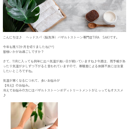
こんにちは♪ ヘッドスパ（脳洗浄）バザルトストーン専門店TIRA SAKIです。
今年も残り2か月を切りましたね(^^)
皆様いかがお過ごしですか？
さて、11月に入っても例年に比べ気温が高い日が続いていますね♪今週は、雨予報があ
ったり気温が少しずつ下がると言われていますので、寒暖差による体調不良には注意
したいところですね。
気温が寒くなるにつれて、多いお悩みが
【冷え】のお悩み。
冷えでお悩みの方にはバザルトストーンボディトリートメントがとっってもオススメ
♪