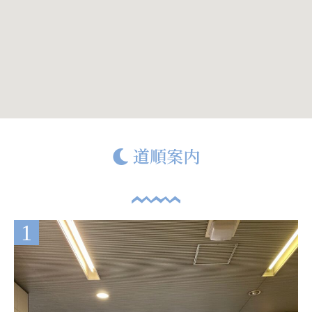
道順案内
1