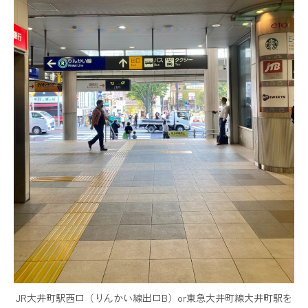
JR大井町駅西口（りんかい線出口B）or東急大井町線大井町駅を