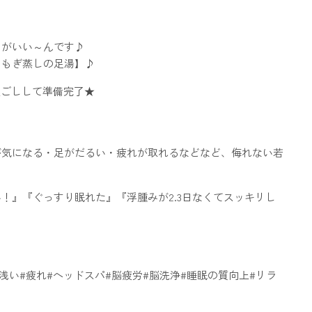
ちがいい～んです♪
よもぎ蒸しの足湯】♪
裏ごしして準備完了★
が気になる・足がだるい・疲れが取れるなどなど、侮れない若
！』『ぐっすり眠れた』『浮腫みが2.3日なくてスッキリし
が浅い#疲れ#ヘッドスパ#脳疲労#脳洗浄#睡眠の質向上#リラ