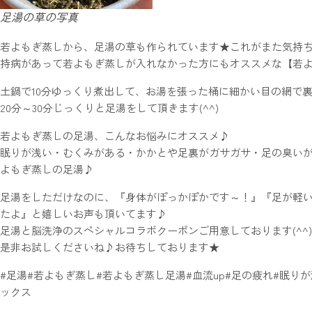
足湯の草の写真
若よもぎ蒸しから、足湯の草も作られています★これがまた気持
持病があって若よもぎ蒸しが入れなかった方にもオススメな【若
土鍋で10分ゆっくり煮出して、お湯を張った桶に細かい目の網で
20分～30分じっくりと足湯をして頂きます(^^)
若よもぎ蒸しの足湯、こんなお悩みにオススメ♪
眠りが浅い・むくみがある・かかとや足裏がガサガサ・足の臭い
よもぎ蒸しの足湯♪
足湯をしただけなのに、『身体がぽっかぽかです～！』『足が軽い
たよ』と嬉しいお声も頂いてます♪
足湯と脳洗浄のスペシャルコラボクーポンご用意しております(^^)
是非お試しくださいね♪お待ちしております★
#足湯#若よもぎ蒸し#若よもぎ蒸し足湯#血流up#足の疲れ#眠り
ックス