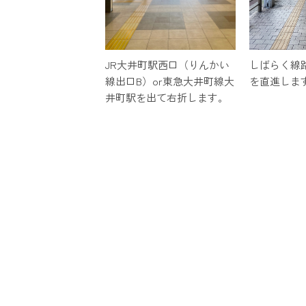
しばらく線
JR大井町駅西口（りんかい
を直進しま
線出口B）or東急大井町線大
井町駅を出て右折します。
各種取材・講